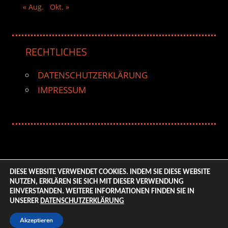
« Aug.
Okt. »
RECHTLICHES
DATENSCHUTZERKLÄRUNG
IMPRESSUM
DIESE WEBSITE VERWENDET COOKIES. INDEM SIE DIESE WEBSITE
NUTZEN, ERKLÄREN SIE SICH MIT DIESER VERWENDUNG
© 2026 ENTERTAINMENT BASE – Life & Style Magazine.
EINVERSTANDEN. WEITERE INFORMATIONEN FINDEN SIE IN
All Rights Reserved. | Based on
WordPress-Theme:
UNSERER
DATENSCHUTZERKLÄRUNG
Tortuga von ThemeZee.
Akzeptieren