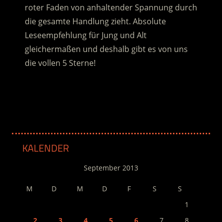
roter Faden von anhaltender Spannung durch
die gesamte Handlung zieht. Absolute
Leseempfehlung für Jung und Alt
gleichermaßen und deshalb gibt es von uns
die vollen 5 Sterne!
.
KALENDER
September 2013
M
D
M
D
F
S
S
1
2
3
4
5
6
7
8