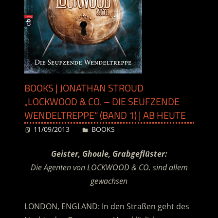
BOOKS | JONATHAN STROUD
„LOCKWOOD & CO. – DIE SEUFZENDE
WENDELTREPPE“ (BAND 1) | AB HEUTE
11/09/2013
Desiree
BOOKS
Geister, Ghoule, Grabgeflüster:
Die Agenten von LOCKWOOD & CO. sind allem
gewachsen
LONDON, ENGLAND: In den Straßen geht des