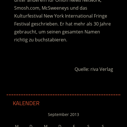
unter anderem für Onion News Network,
Smosh.com, McSweeneys und das
Kulturfestival New York International Fringe
Festival geschrieben. Er hat mehr als 30 Jahre
gebraucht, um seinen gesamten Namen
richtig zu buchstabieren.
.
Quelle: riva Verlag
KALENDER
September 2013
M
D
M
D
F
S
S