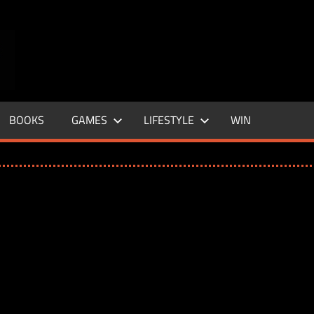
ENTERTAINMENT
BASE
–
BOOKS
GAMES
LIFESTYLE
WIN
LIFE
&
STYLE
MAGAZINE