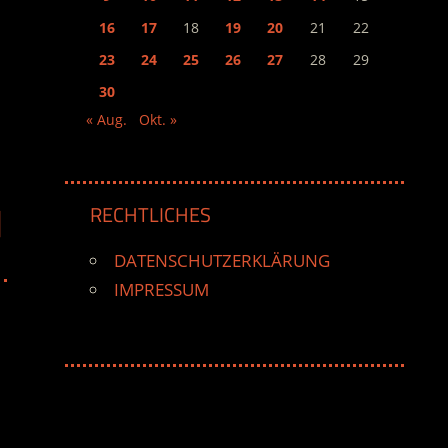
16
17
18
19
20
21
22
23
24
25
26
27
28
29
30
« Aug.
Okt. »
A
RECHTLICHES
DATENSCHUTZERKLÄRUNG
IMPRESSUM