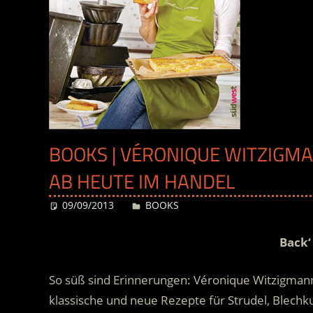
BOOKS | VÉRONIQUE WITZIGMAN
B HEUTE IM HANDEL
09/09/2013
Desiree
BOOKS
Back‘
So süß sind Erinnerungen: Véronique Witzigmann 
klassische und neue Rezepte für Strudel, Blech