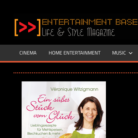
Zum
Inhalt
www.entertainment-
springen
Base.de
CINEMA
HOME ENTERTAINMENT
MUSIC