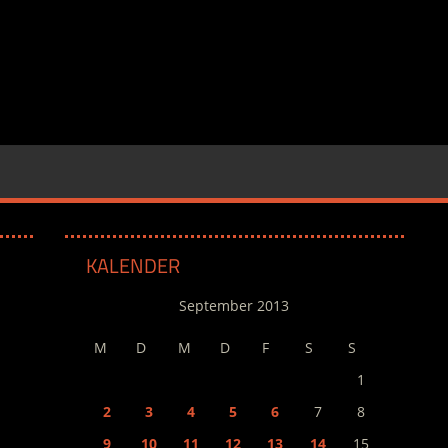
KALENDER
September 2013
M
D
M
D
F
S
S
1
2
3
4
5
6
7
8
9
10
11
12
13
14
15