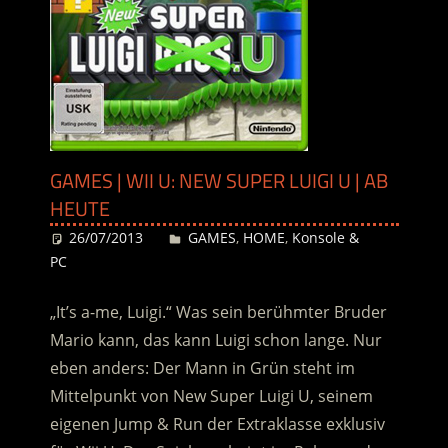
GAMES | WII U: NEW SUPER LUIGI U | AB
HEUTE
26/07/2013
Desiree
GAMES
,
HOME
,
Konsole &
PC
„It’s a-me, Luigi.“ Was sein berühmter Bruder
Mario kann, das kann Luigi schon lange. Nur
eben anders: Der Mann in Grün steht im
Mittelpunkt von New Super Luigi U, seinem
eigenen Jump & Run der Extraklasse exklusiv