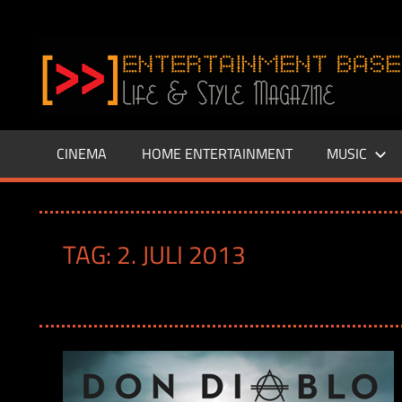
Zum
Inhalt
www.entertainment-
springen
Base.de
CINEMA
HOME ENTERTAINMENT
MUSIC
TAG:
2. JULI 2013