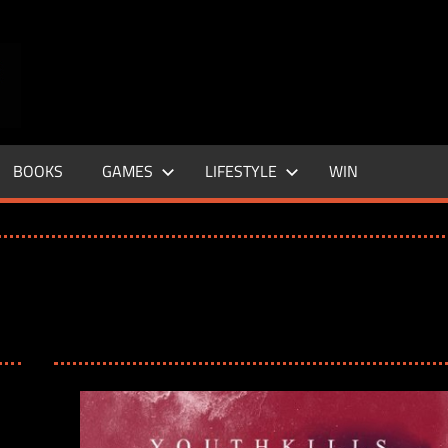
ENTERTAINMENT
BASE
–
BOOKS
GAMES
LIFESTYLE
WIN
LIFE
&
STYLE
MAGAZINE