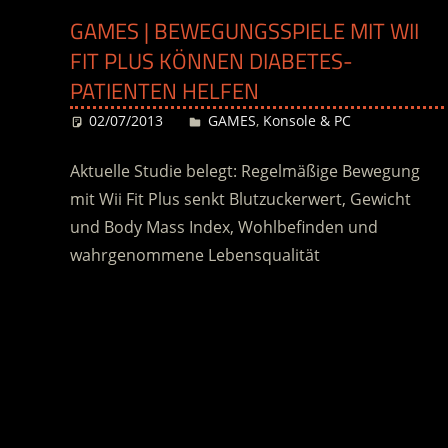
GAMES | BEWEGUNGSSPIELE MIT WII
FIT PLUS KÖNNEN DIABETES-
PATIENTEN HELFEN
02/07/2013
Desiree
GAMES
,
Konsole & PC
Aktuelle Studie belegt: Regelmäßige Bewegung
mit Wii Fit Plus senkt Blutzuckerwert, Gewicht
und Body Mass Index, Wohlbefinden und
wahrgenommene Lebensqualität