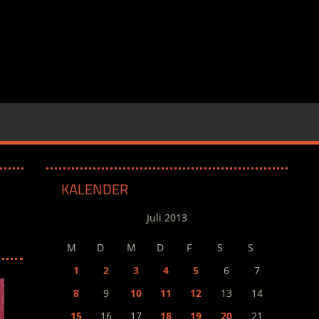
KALENDER
Juli 2013
M
D
M
D
F
S
S
1
2
3
4
5
6
7
8
9
10
11
12
13
14
15
16
17
18
19
20
21