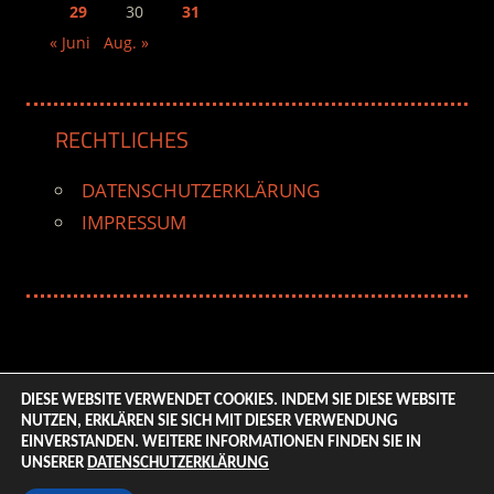
29
30
31
« Juni
Aug. »
RECHTLICHES
DATENSCHUTZERKLÄRUNG
IMPRESSUM
DIESE WEBSITE VERWENDET COOKIES. INDEM SIE DIESE WEBSITE
NUTZEN, ERKLÄREN SIE SICH MIT DIESER VERWENDUNG
© 2026 ENTERTAINMENT BASE – Life & Style Magazine.
EINVERSTANDEN. WEITERE INFORMATIONEN FINDEN SIE IN
All Rights Reserved. | Based on
WordPress-Theme:
UNSERER
DATENSCHUTZERKLÄRUNG
Tortuga von ThemeZee.