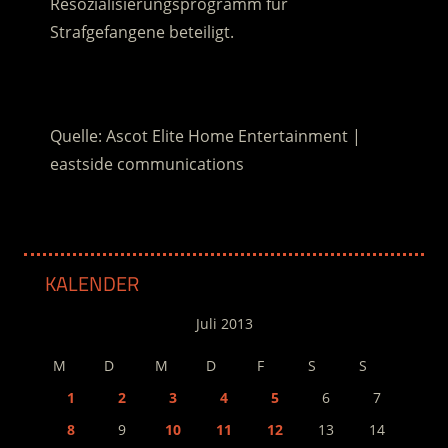
Resozialisierungsprogramm für
Strafgefangene beteiligt.
.
Quelle: Ascot Elite Home Entertainment |
eastside communications
KALENDER
Juli 2013
M
D
M
D
F
S
S
1
2
3
4
5
6
7
8
9
10
11
12
13
14