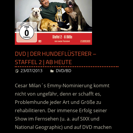
DVD | DER HUNDEFLÜSTERER –
STAFFEL 2 | AB HEUTE
23/07/2013
Desiree
DVD/BD
Cesar Milan´s Emmy-Nominierung kommt
nicht von ungefähr, denn er schafft es,
Problemhunde jeder Art und Größe zu
rehabilitieren. Der immense Erfolg seiner
Show im Fernsehen (u. a. auf SIXX und
National Geographic) und auf DVD machen