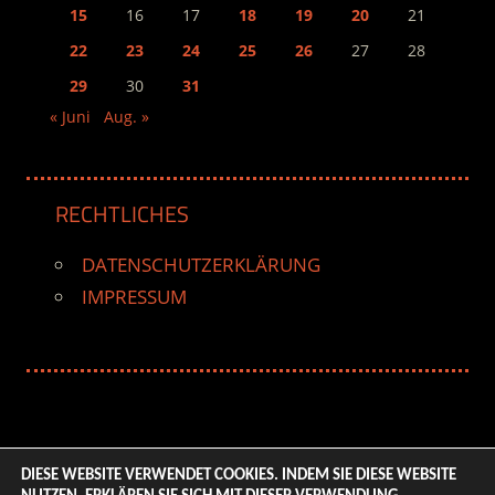
15
16
17
18
19
20
21
22
23
24
25
26
27
28
29
30
31
« Juni
Aug. »
RECHTLICHES
DATENSCHUTZERKLÄRUNG
IMPRESSUM
DIESE WEBSITE VERWENDET COOKIES. INDEM SIE DIESE WEBSITE