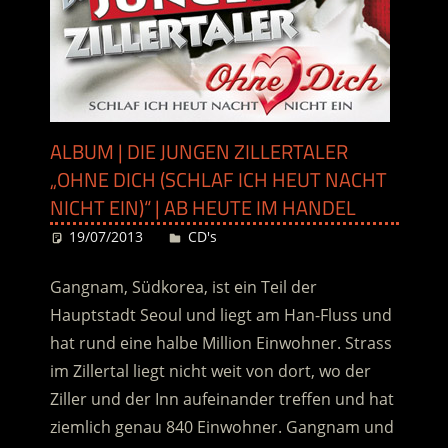
ALBUM | DIE JUNGEN ZILLERTALER
„OHNE DICH (SCHLAF ICH HEUT NACHT
NICHT EIN)“ | AB HEUTE IM HANDEL
19/07/2013
Desiree
CD's
Gangnam, Südkorea, ist ein Teil der
Hauptstadt Seoul und liegt am Han-Fluss und
hat rund eine halbe Million Einwohner. Strass
im Zillertal liegt nicht weit von dort, wo der
Ziller und der Inn aufeinander treffen und hat
ziemlich genau 840 Einwohner. Gangnam und