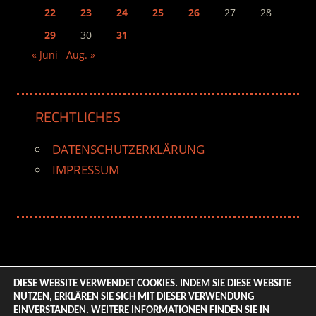
22
23
24
25
26
27
28
29
30
31
« Juni
Aug. »
RECHTLICHES
DATENSCHUTZERKLÄRUNG
IMPRESSUM
DIESE WEBSITE VERWENDET COOKIES. INDEM SIE DIESE WEBSITE
NUTZEN, ERKLÄREN SIE SICH MIT DIESER VERWENDUNG
© 2026 ENTERTAINMENT BASE – Life & Style Magazine.
EINVERSTANDEN. WEITERE INFORMATIONEN FINDEN SIE IN