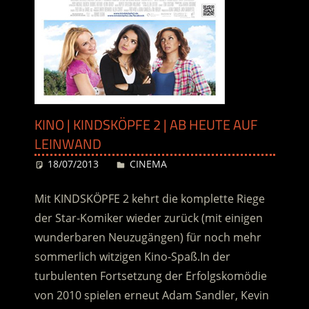
KINO | KINDSKÖPFE 2 | AB HEUTE AUF
LEINWAND
18/07/2013
Desiree
CINEMA
Mit KINDSKÖPFE 2 kehrt die komplette Riege
der Star-Komiker wieder zurück (mit einigen
wunderbaren Neuzugängen) für noch mehr
sommerlich witzigen Kino-Spaß.In der
turbulenten Fortsetzung der Erfolgskomödie
von 2010 spielen erneut Adam Sandler, Kevin