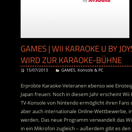
GAMES | WII KARAOKE U BY 
WIRD ZUR KARAOKE-BÜHNE
15/07/2013
Desiree
GAMES
,
Konsole & PC
Erprobte Karaoke-Veteranen ebenso wie Einsteige
Japan freuen: Noch in diesem Jahr erscheint Wi
TV-Konsole von Nintendo ermöglicht ihren Fans 
aber auch internationale Online-Wettbewerbe, i
werden.
Das neue Programm verwandelt das Wii
in ein Mikrofon zugleich – außerdem gibt es den 