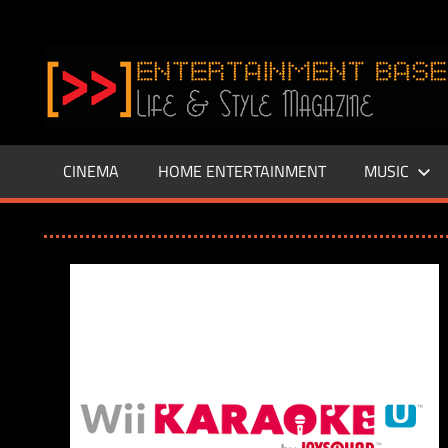
Zum
Inhalt
www.entertainment-
springen
Base.de
CINEMA
HOME ENTERTAINMENT
MUSIC