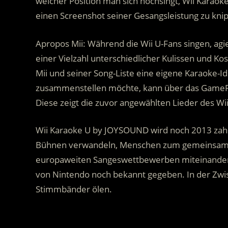
welcher Position man sich hochsingt, Wii Karaok
einen Screenshot seiner Gesangsleistung zu knip
Apropos Mii: Während die Wii U-Fans singen, agie
einer Vielzahl unterschiedlicher Kulissen und K
Mii und seiner Song-Liste eine eigene Karaoke-Id
zusammenstellen möchte, kann über das GamePad 
Diese zeigt die zuvor angewählten Lieder des Wii
Wii Karaoke U by JOYSOUND wird noch 2013 zahl
Bühnen verwandeln, Menschen zum gemeinsamen
europaweiten Sangeswettbewerben miteinander
von Nintendo noch bekannt gegeben. In der Zwisc
Stimmbänder ölen.
.