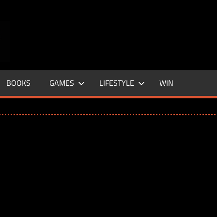
ENTERTAINMENT
BASE
–
BOOKS
GAMES
LIFESTYLE
WIN
LIFE
&
STYLE
MAGAZINE