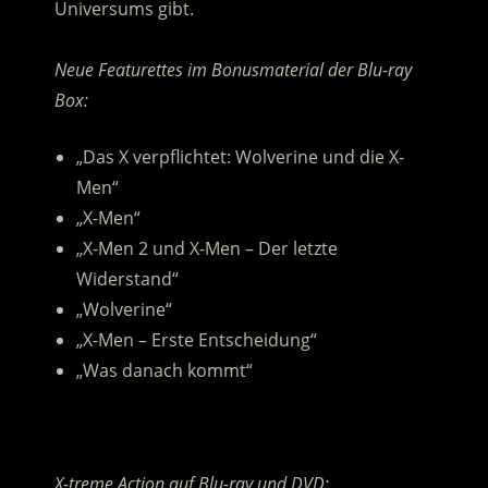
Universums gibt.
.
Neue Featurettes im Bonusmaterial der Blu-ray
Box:
„Das X verpflichtet: Wolverine und die X-
Men“
„X-Men“
„X-Men 2 und X-Men – Der letzte
Widerstand“
„Wolverine“
„X-Men – Erste Entscheidung“
„Was danach kommt“
.
X-treme Action auf Blu-ray und DVD: