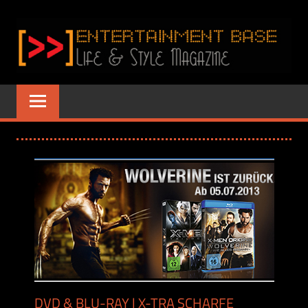
Zum
Inhalt
springen
ENTERTAINME
www.entertainment-
Base.de
BASE
–
LIFE
&
STYLE
MAGAZINE
DVD & BLU-RAY | X-TRA SCHARFE