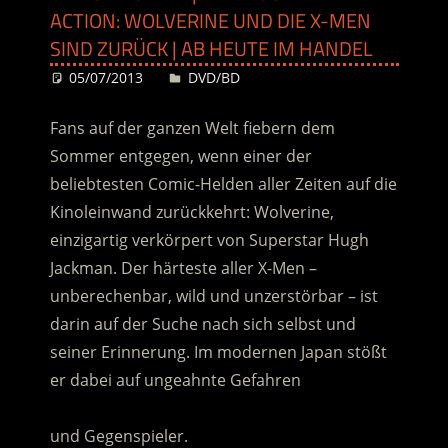
ACTION: WOLVERINE UND DIE X-MEN
SIND ZURÜCK | AB HEUTE IM HANDEL
05/07/2013
Desiree
DVD/BD
Fans auf der ganzen Welt fiebern dem
Sommer entgegen, wenn einer der
beliebtesten Comic-Helden aller Zeiten auf die
Kinoleinwand zurückkehrt: Wolverine,
einzigartig verkörpert von Superstar Hugh
Jackman. Der härteste aller X-Men –
unberechenbar, wild und unzerstörbar – ist
darin auf der Suche nach sich selbst und
seiner Erinnerung. Im modernen Japan stößt
er dabei auf ungeahnte Gefahren
………………………………………………………………………
und Gegenspieler.