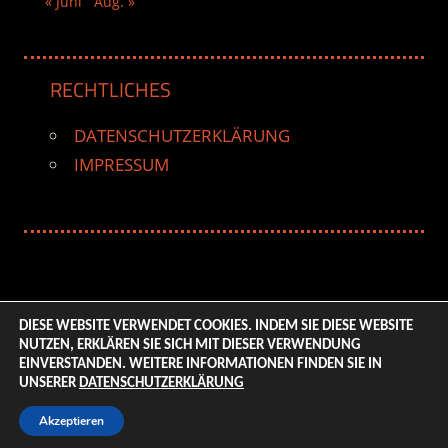
« Juni
Aug. »
RECHTLICHES
DATENSCHUTZERKLÄRUNG
IMPRESSUM
DIESE WEBSITE VERWENDET COOKIES. INDEM SIE DIESE WEBSITE
NUTZEN, ERKLÄREN SIE SICH MIT DIESER VERWENDUNG
© 2026 ENTERTAINMENT BASE – Life & Style Magazine.
EINVERSTANDEN. WEITERE INFORMATIONEN FINDEN SIE IN
All Rights Reserved. | Based on
WordPress-Theme:
UNSERER
DATENSCHUTZERKLÄRUNG
Tortuga von ThemeZee.
Akzeptieren