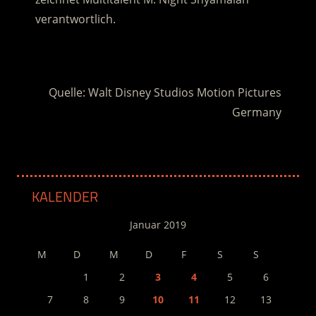
verantwortlich.
.
Quelle: Walt Disney Studios Motion Pictures
Germany
KALENDER
Januar 2019
M
D
M
D
F
S
S
1
2
3
4
5
6
7
8
9
10
11
12
13