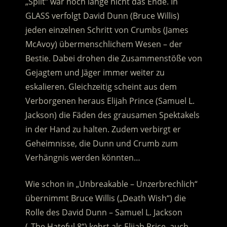
„Split“ war noch lange nicht das Ende. In
GLASS verfolgt David Dunn (Bruce Willis)
jeden einzelnen Schritt von Crumbs (James
McAvoy) übermenschlichem Wesen – der
Bestie. Dabei drohen die Zusammenstöße von
Gejagtem und Jäger immer weiter zu
eskalieren. Gleichzeitig scheint aus dem
Verborgenen heraus Elijah Prince (Samuel L.
Jackson) die Fäden des grausamen Spektakels
in der Hand zu halten. Zudem verbirgt er
Geheimnisse, die Dunn und Crumb zum
Verhängnis werden könnten…
Wie schon in „Unbreakable – Unzerbrechlich“
übernimmt Bruce Willis („Death Wish“) die
Rolle des David Dunn – Samuel L. Jackson
(„The Hateful 8“) kehrt als Elijah Price, auch