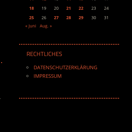
18
19
20
21
22
23
24
25
26
27
28
29
30
31
« Juni
Aug. »
RECHTLICHES
DATENSCHUTZERKLÄRUNG
IMPRESSUM
r