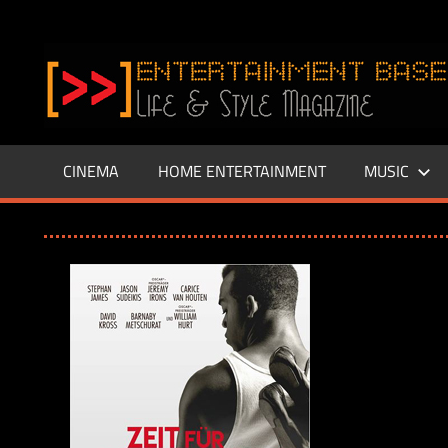
Zum
Inhalt
www.entertainment-
springen
Base.de
CINEMA
HOME ENTERTAINMENT
MUSIC