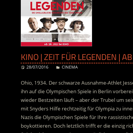
KINO | ZEIT FÜR LEGENDEN | 
28/07/2016
Desiree
CINEMA
Ohio, 1934. Der schwarze Ausnahme-Athlet Jesse
ihn auf die Olympischen Spiele in Berlin vorbereit
wieder Bestzeiten läuft – aber der Trubel um se
mit Snyders Hilfe rechtzeitig für Olympia zu inn
Nazis die Olympischen Spiele für Ihre rassistisc
boykottieren. Doch letztlich trifft er die einzig r