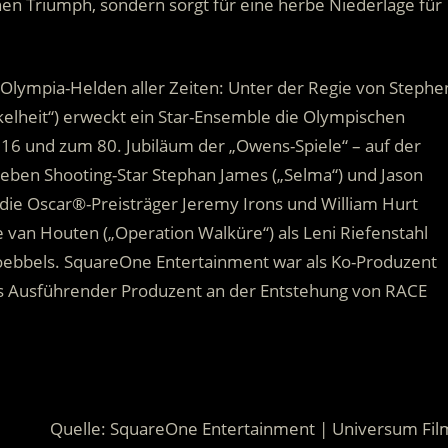
hen Triumph, sondern sorgt für eine herbe Niederlage für
 Olympia-Helden aller Zeiten: Unter der Regie von Stephe
nkelheit“) erweckt ein Star-Ensemble die Olympischen
016 und zum 80. Jubiläum der „Owens-Spiele“ – auf der
ben Shooting-Star Stephan James („Selma“) und Jason
ei die Oscar®-Preisträger Jeremy Irons und William Hurt
 van Houten („Operation Walküre“) als Leni Riefenstahl
Goebbels. SquareOne Entertainment war als Ko-Produzent
s Ausführender Produzent an der Entstehung von RACE
Quelle: SquareOne Entertainment | Universum Fil