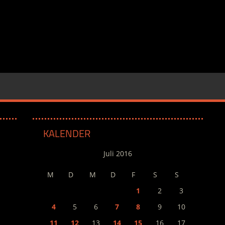
KALENDER
Juli 2016
M
D
M
D
F
S
S
1
2
3
4
5
6
7
8
9
10
11
12
13
14
15
16
17