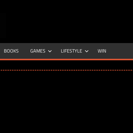
ENTERTAINMENT
BASE
–
BOOKS
GAMES
LIFESTYLE
WIN
LIFE
&
STYLE
MAGAZINE