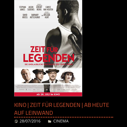
KINO | ZEIT FÜR LEGENDEN | AB HEUTE
AUF LEINWAND
28/07/2016
Desiree
CINEMA