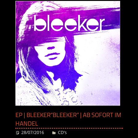
EP | BLEEKER“BLEEKER“ | AB SOFORT IM
HANDEL
28/07/2016
Desiree
CD's