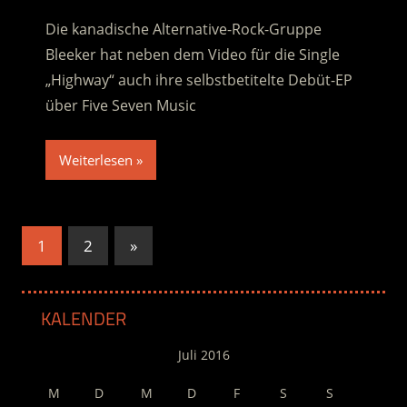
Die kanadische Alternative-Rock-Gruppe
Bleeker hat neben dem Video für die Single
„Highway“ auch ihre selbstbetitelte Debüt-EP
über Five Seven Music
Weiterlesen
Seitennummerierung
Nächste
1
2
»
Beiträge
der
Beiträge
KALENDER
Juli 2016
M
D
M
D
F
S
S