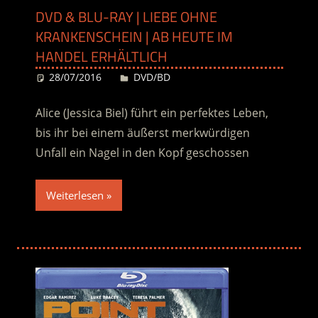
DVD & BLU-RAY | LIEBE OHNE
KRANKENSCHEIN | AB HEUTE IM
HANDEL ERHÄLTLICH
28/07/2016
Desiree
DVD/BD
Alice (Jessica Biel) führt ein perfektes Leben,
bis ihr bei einem äußerst merkwürdigen
Unfall ein Nagel in den Kopf geschossen
Weiterlesen