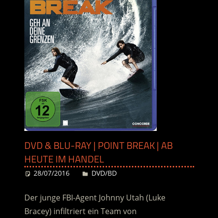
DVD & BLU-RAY | POINT BREAK | AB
HEUTE IM HANDEL
28/07/2016
Desiree
DVD/BD
Der junge FBI-Agent Johnny Utah (Luke
Bracey) infiltriert ein Team von