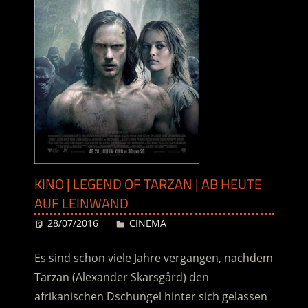
KINO | LEGEND OF TARZAN | AB HEUTE
AUF LEINWAND
28/07/2016
Desiree
CINEMA
Es sind schon viele Jahre vergangen, nachdem
Tarzan (Alexander Skarsgård) den
afrikanischen Dschungel hinter sich gelassen