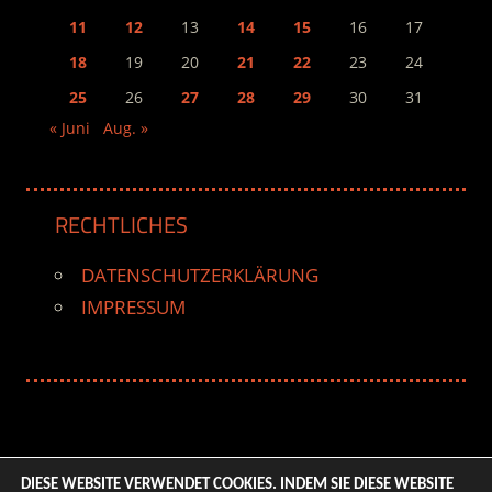
11
12
13
14
15
16
17
18
19
20
21
22
23
24
25
26
27
28
29
30
31
« Juni
Aug. »
RECHTLICHES
DATENSCHUTZERKLÄRUNG
IMPRESSUM
DIESE WEBSITE VERWENDET COOKIES. INDEM SIE DIESE WEBSITE