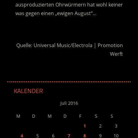
ausproduzierten Ohrwürmern hat wohl keiner
was gegen einen „ewigen August“…
.
Quelle: Universal Music/Electrola | Promotion
Werft
KALENDER
Juli 2016
M
D
M
D
F
S
S
1
2
3
4
5
6
7
8
9
10