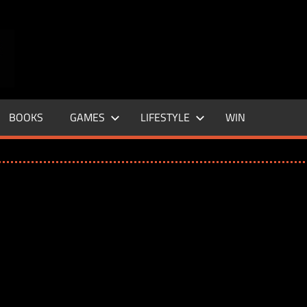
ENTERTAINMENT
BASE
–
BOOKS
GAMES
LIFESTYLE
WIN
LIFE
&
STYLE
MAGAZINE