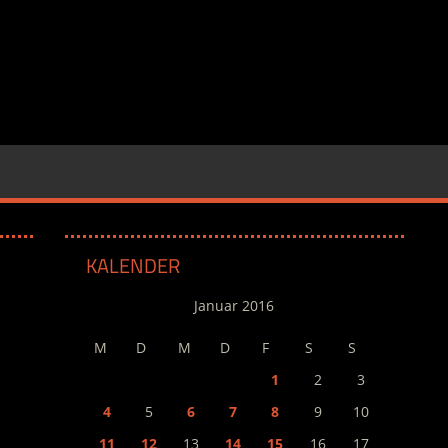
KALENDER
Januar 2016
M
D
M
D
F
S
S
1
2
3
4
5
6
7
8
9
10
11
12
13
14
15
16
17