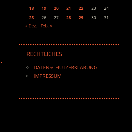
18
19
20
21
22
23
24
25
26
27
28
29
30
31
« Dez.
Feb. »
RECHTLICHES
DATENSCHUTZERKLÄRUNG
IMPRESSUM