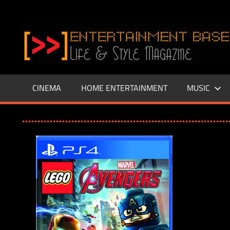
Zum
Inhalt
www.entertainment-
springen
Base.de
CINEMA
HOME ENTERTAINMENT
MUSIC