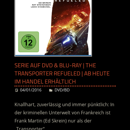
SERIE AUF DVD & BLU-RAY | THE
TRANSPORTER REFUELED | AB HEUTE
IM HANDEL ERHÄLTLICH
04/01/2016
Desiree
DVD/BD
Knallhart, zuverlässig und immer pünktlich: In
der kriminellen Unterwelt von Frankreich ist
Frank Martin (Ed Skrein) nur als der
„Transporter“