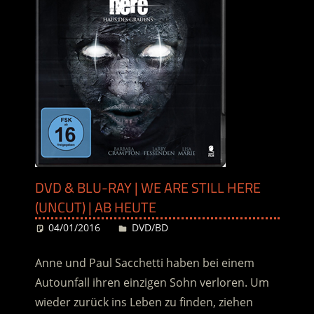
DVD & BLU-RAY | WE ARE STILL HERE
(UNCUT) | AB HEUTE
04/01/2016
Desiree
DVD/BD
Anne und Paul Sacchetti haben bei einem
Autounfall ihren einzigen Sohn verloren. Um
wieder zurück ins Leben zu finden, ziehen