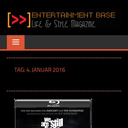
Zum
Inhalt
springen
ENTERTAINME
www.entertainment-
Base.de
BASE
–
TAG:
4. JANUAR 2016
LIFE
&
STYLE
MAGAZINE