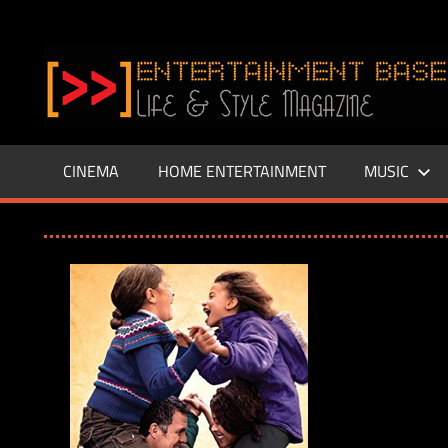
Zum
Inhalt
www.entertainment-
springen
Base.de
CINEMA
HOME ENTERTAINMENT
MUSIC