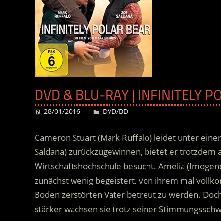
DVD & BLU-RAY | INFINITELY P
28/01/2016
Desiree
DVD/BD
Cameron Stuart (Mark Ruffalo) leidet unter ein
Saldana) zurückzugewinnen, bietet er trotzdem a
Wirtschaftshochschule besucht. Amelia (Imogene
zunächst wenig begeistert, von ihrem mal vollk
Boden zerstörten Vater betreut zu werden.
Doch 
stärker wachsen sie trotz seiner Stimmungssch