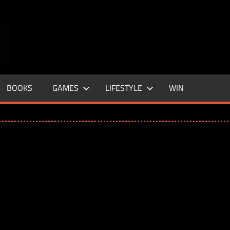
ENTERTAINMENT
BASE
–
BOOKS
GAMES
LIFESTYLE
WIN
LIFE
&
STYLE
MAGAZINE