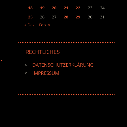
18
19
20
21
22
23
24
25
26
27
28
29
30
31
« Dez.
Feb. »
RECHTLICHES
DATENSCHUTZERKLÄRUNG
IMPRESSUM