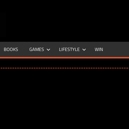
ENTERTAINMENT
BASE
–
BOOKS
GAMES
LIFESTYLE
WIN
LIFE
&
STYLE
MAGAZINE