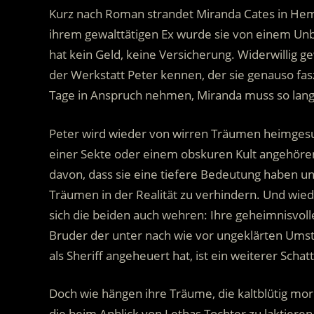
Kurz nach Roman strandet Miranda Cates in Heml
ihrem gewalttätigen Ex wurde sie von einem Unbe
hat kein Geld, keine Versicherung. Widerwillig ge
der Werkstatt Peter kennen, der sie genauso fas
Tage in Anspruch nehmen, Miranda muss so lang
Peter wird wieder von wirren Träumen heimgesuc
einer Sekte oder einem obskuren Kult angehören
davon, dass sie eine tiefere Bedeutung haben und
Träumen in der Realität zu verhindern. Und wie
sich die beiden auch wehren: Ihre geheimnisvolle
Bruder der unter nach wie vor ungeklärten Ums
als Sheriff angeheuert hat, ist ein weiterer Sc
Doch wie hängen ihre Träume, die kaltblütig m
die beim Anblick von Lethas Tochter zu laktiere