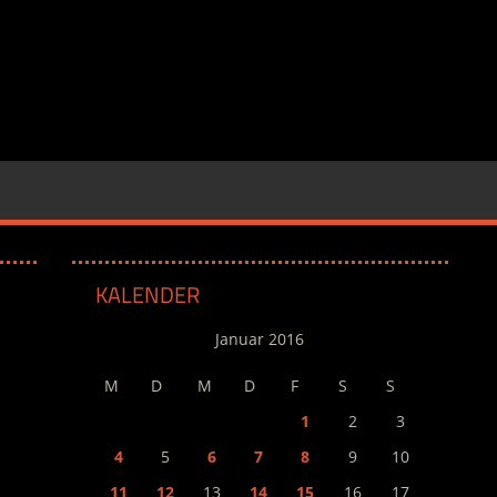
KALENDER
Januar 2016
M
D
M
D
F
S
S
1
2
3
4
5
6
7
8
9
10
11
12
13
14
15
16
17