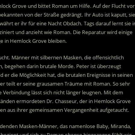
ock Grove und bittet Roman um Hilfe. Auf der Flucht vor
kannten von der Straße gedrängt. Ihr Auto ist kaputt, si
währt er ihr für eine Nacht Obdach. Tags darauf lernt sie i
ziniert und anzieht wie Roman. Die Reparatur wird einige
e in Hemlock Grove bleiben.
ht. Männer mit silbernen Masken, die offensichtlich
, begehen darin brutale Morde. Peter ist überzeugt
 er die Möglichkeit hat, die brutalen Ereignisse in seinen
der teilt er seine grausamen Träume mit Roman. So sehr
 Verbindung lässt sich nicht länger leugnen. Mit dem
tänden ermordeten Dr. Chasseur, der in Hemlock Grove
hatten aus ihrer gemeinsamen Vergangenheit aufgetaucht.
ordenden Masken-Männer, das namenlose Baby, Miranda,
n beginnt und sich zu Roman ebenso hingezogen fühlt wie