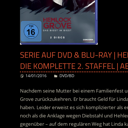
SERIE AUF DVD & BLU-RAY | HE
DIE KOMPLETTE 2. STAFFEL | A
14/01/2016
Desiree
DVD/BD
Nachdem seine Mutter bei einem Familienfest un
Grove zurückzukehren. Er braucht Geld für Lindas
haben. Leider erweist es sich komplizierter al
noch als die Anklage wegen Diebstahl und Hehlere
gegenüber – auf dem regulären Weg hat Linda ka