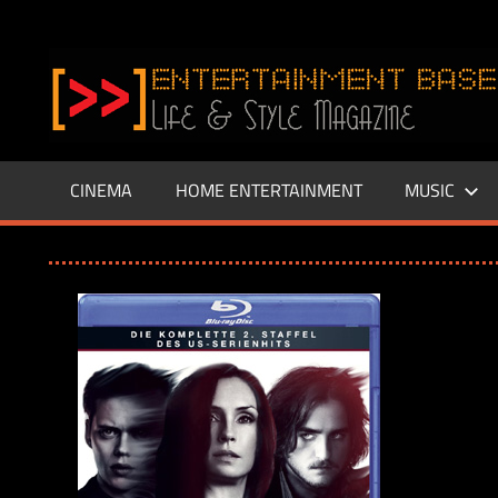
Zum
Inhalt
www.entertainment-
springen
Base.de
CINEMA
HOME ENTERTAINMENT
MUSIC