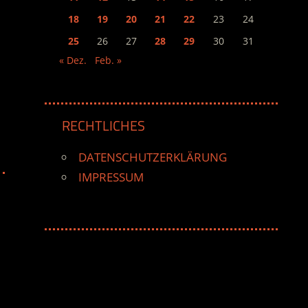
18
19
20
21
22
23
24
25
26
27
28
29
30
31
« Dez.
Feb. »
RECHTLICHES
DATENSCHUTZERKLÄRUNG
IMPRESSUM