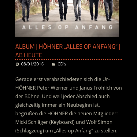
ALBUM | HÖHNER „ALLES OP ANFANG“ |
AB HEUTE
08/01/2016
Desiree
CD's
Gerade erst verabschiedeten sich die Ur-
HÖHNER Peter Werner und Janus Fröhlich von
der Bühne. Und weil jeder Abschied auch
gleichzeitig immer ein Neubeginn ist,
begrüßen die HÖHNER die neuen Mitglieder:
Micki Schläger (Keyboard) und Wolf Simon
(Schlagzeug) um „Alles op Anfang“ zu stellen.