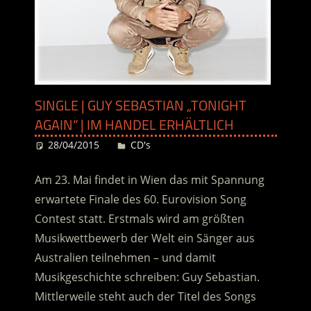
SINGLE | GUY SEBASTIAN „TONIGHT
AGAIN“ | IM HANDEL ERHÄLTLICH
28/04/2015
Desiree
CD's
Am 23. Mai findet in Wien das mit Spannung
erwartete Finale des 60. Eurovision Song
Contest statt. Erstmals wird am größten
Musikwettbewerb der Welt ein Sänger aus
Australien teilnehmen – und damit
Musikgeschichte schreiben: Guy Sebastian.
Mittlerweile steht auch der Titel des Songs