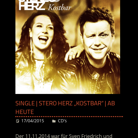
SINGLE | STERO HERZ „KOSTBAR“ | AB
HEUTE
17/04/2015
Desiree
CD's
Der 11.11.2014 war für Sven Friedrich und