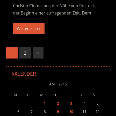
Christin Cioma, aus der Nähe von Rostock,
der Beginn einer aufregenden Zeit. Dem
Weiterlesen
Seitennummerierung
Nächste
1
2
»
Beiträge
der
Beiträge
KALENDER
April 2015
M
D
M
D
F
S
S
1
2
3
4
5
6
7
8
9
10
11
12