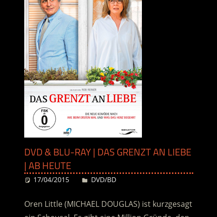
DVD & BLU-RAY | DAS GRENZT AN LIEBE
| AB HEUTE
17/04/2015
Desiree
DVD/BD
Oren Little (MICHAEL DOUGLAS) ist kurzgesagt