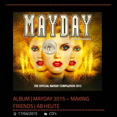
ALBUM | MAYDAY 2015 – MAKING
FRIENDS | AB HEUTE
17/04/2015
Desiree
CD's