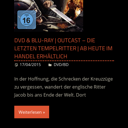
DVD & BLU-RAY | OUTCAST – DIE
LETZTEN TEMPELRITTER | AB HEUTE IM
HANDEL ERHÄLTLICH
17/04/2015
Desiree
DVD/BD
In der Hoffnung, die Schrecken der Kreuzzüge
zu vergessen, wandert der englische Ritter
Jacob bis ans Ende der Welt. Dort
Weiterlesen