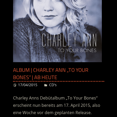
ALBUM | CHARLEY ANN „TO YOUR
BONES“ | AB HEUTE
17/04/2015
Desiree
CD's
Charley Anns Debütalbum „To Your Bones“
erscheint nun bereits am 17. April 2015, also
eine Woche vor dem geplanten Release.