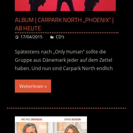
ALBUM | CARPARK NORTH „PHOENIX“ |
AB HEUTE
17/04/2015
Desiree
CD's
Spätestens nach „Only Human“ sollte die
Gruppe aus Dänemark jeder auf dem Zettel
haben. Und nun sind Carpark North endlich
Weiterlesen