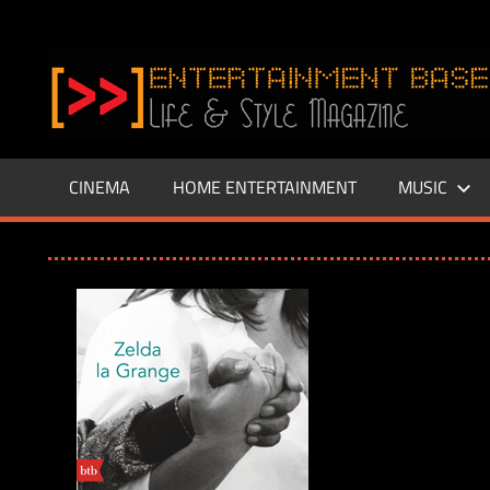
Zum
Inhalt
www.entertainment-
springen
Base.de
CINEMA
HOME ENTERTAINMENT
MUSIC