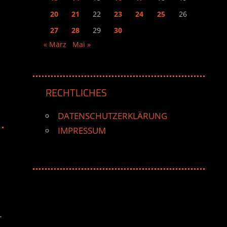
20
21
22
23
24
25
26
27
28
29
30
« März
Mai »
RECHTLICHES
DATENSCHUTZERKLÄRUNG
IMPRESSUM
r