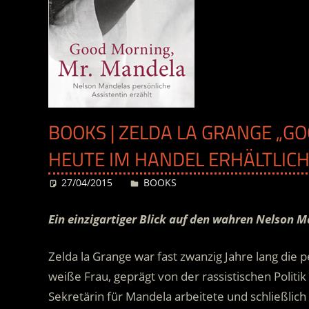
BOOKS | ZELDA LA GRANGE „G
HEUTE IM HANDEL ERHÄLTLIC
27/04/2015
Desiree
BOOKS
Ein einzigartiger Blick auf den wahren Nelson M
Zelda la Grange war fast zwanzig Jahre lang die 
weiße Frau, geprägt von der rassistischen Politi
Sekretärin für Mandela arbeitete und schließlic