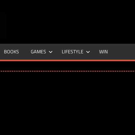
ENTERTAINMENT
BASE
–
BOOKS
GAMES
LIFESTYLE
WIN
LIFE
&
STYLE
MAGAZINE