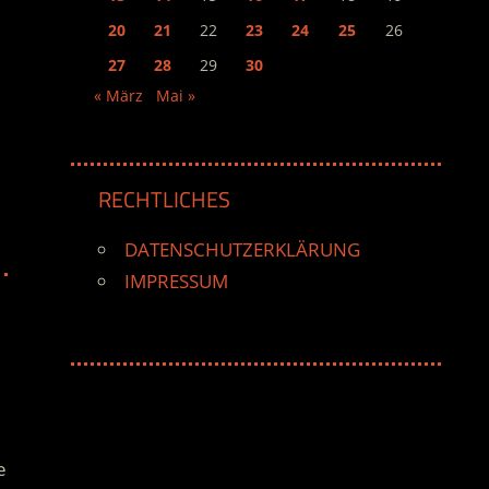
20
21
22
23
24
25
26
27
28
29
30
« März
Mai »
RECHTLICHES
DATENSCHUTZERKLÄRUNG
IMPRESSUM
e