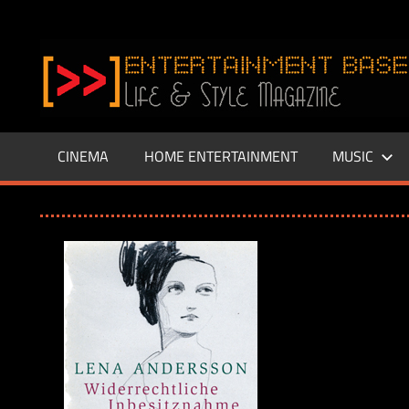
Zum
Inhalt
www.entertainment-
springen
Base.de
CINEMA
HOME ENTERTAINMENT
MUSIC