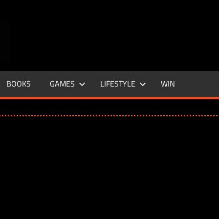
ENTERTAINMENT
BASE
–
BOOKS
GAMES
LIFESTYLE
WIN
LIFE
&
STYLE
MAGAZINE