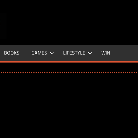
ENTERTAINMENT
BASE
–
BOOKS
GAMES
LIFESTYLE
WIN
LIFE
&
STYLE
MAGAZINE