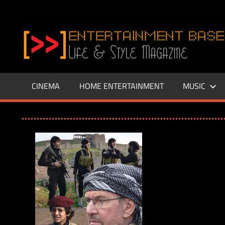
Zum
Inhalt
www.entertainment-
springen
Base.de
CINEMA
HOME ENTERTAINMENT
MUSIC