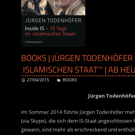
BOOKS | JÜRGEN TODENHÖFER „
‚ISLAMISCHEN STAAT'“ | AB H
27/04/2015
Desiree
BOOKS
Jürgen Todenhöfer
Im Sommer 2014 führte Jürgen Todenhöfer mehr
(via Skype), die sich dem IS-Staat angeschlossen
gewann, sind mehr als erschreckend und enthüll