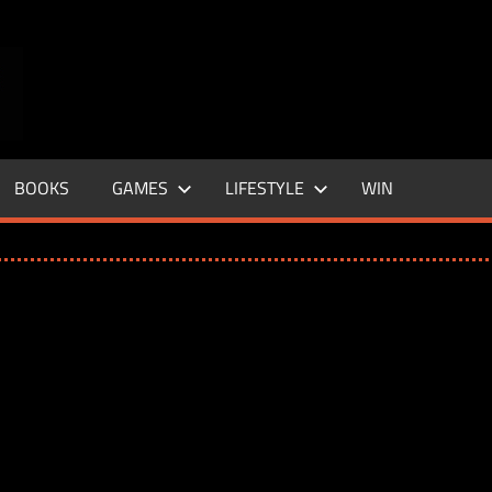
ENTERTAINMENT
BASE
–
BOOKS
GAMES
LIFESTYLE
WIN
LIFE
&
STYLE
MAGAZINE