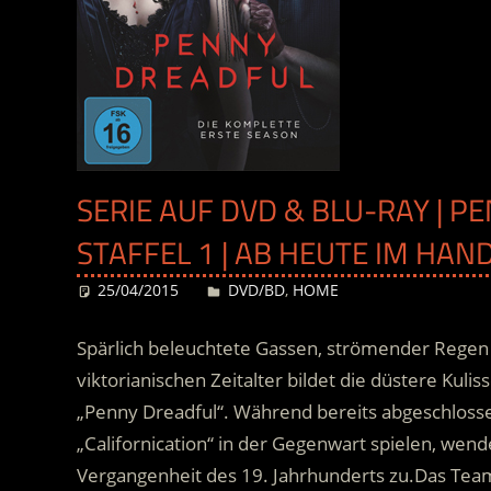
SERIE AUF DVD & BLU-RAY | 
STAFFEL 1 | AB HEUTE IM HAN
25/04/2015
Desiree
DVD/BD
,
HOME
Spärlich beleuchtete Gassen, strömender Regen
viktorianischen Zeitalter bildet die düstere Kul
„Penny Dreadful“. Während bereits abgeschloss
„Californication“ in der Gegenwart spielen, wen
Vergangenheit des 19. Jahrhunderts zu.
Das Team