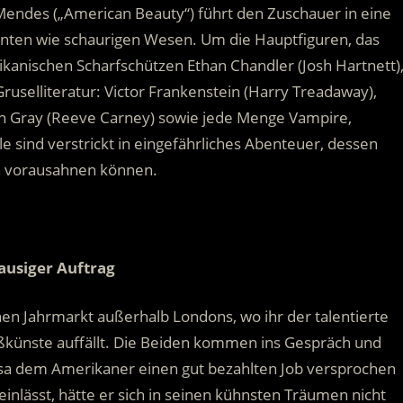
endes („American Beauty“) führt den Zuschauer in eine
nnten wie schaurigen Wesen. Um die Hauptfiguren, das
anischen Scharfschützen Ethan Chandler (Josh Hartnett)
ruselliteratur: Victor Frankenstein (Harry Treadaway),
an Gray (Reeve Carney) sowie jede Menge Vampire,
e sind verstrickt in eingefährliches Abenteuer, dessen
en vorausahnen können.
rausiger Auftrag
nen Jahrmarkt außerhalb Londons, wo ihr der talentierte
eßkünste auffällt. Die Beiden kommen ins Gespräch und
sa dem Amerikaner einen gut bezahlten Job versprochen
einlässt, hätte er sich in seinen kühnsten Träumen nicht