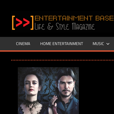
Zum
Inhalt
www.entertainment-
springen
Base.de
CINEMA
HOME ENTERTAINMENT
MUSIC