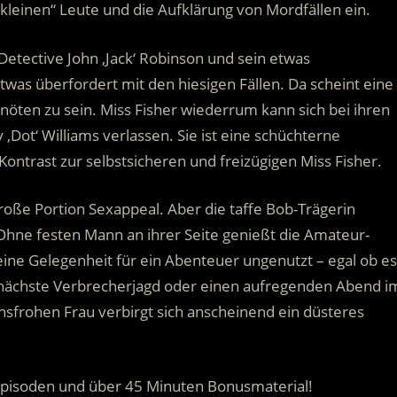
„kleinen“ Leute und die Aufklärung von Mordfällen ein.
etective John ‚Jack‘ Robinson und sein etwas
twas überfordert mit den hiesigen Fällen. Da scheint eine
öten zu sein. Miss Fisher wiederrum kann sich bei ihren
Dot‘ Williams verlassen. Sie ist eine schüchterne
m Kontrast zur selbstsicheren und freizügigen Miss Fisher.
große Portion Sexappeal. Aber die taffe Bob-Trägerin
Ohne festen Mann an ihrer Seite genießt die Amateur-
eine Gelegenheit für ein Abenteuer ungenutzt – egal ob es
nächste Verbrecherjagd oder einen aufregenden Abend i
ensfrohen Frau verbirgt sich anscheinend ein düsteres
 Episoden und über 45 Minuten Bonusmaterial!