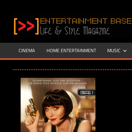
Zum
Inhalt
www.entertainment-
springen
Base.de
CINEMA
HOME ENTERTAINMENT
MUSIC