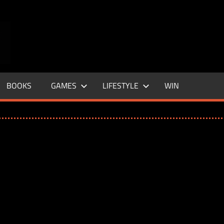
ENTERTAINMENT
BASE
–
BOOKS
GAMES
LIFESTYLE
WIN
LIFE
&
STYLE
MAGAZINE