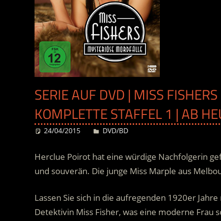
SERIE AUF DVD | MISS FISHER
KOMPLETTE STAFFEL 1 | AB HE
24/04/2015
Desiree
DVD/BD
Herclue Poirot hat eine würdige Nachfolgerin ge
und souverän. Die junge Miss Marple aus Melbo
Lassen Sie sich in die aufregenden 1920er Jahre
Detektivin Miss Fisher, was eine moderne Frau so