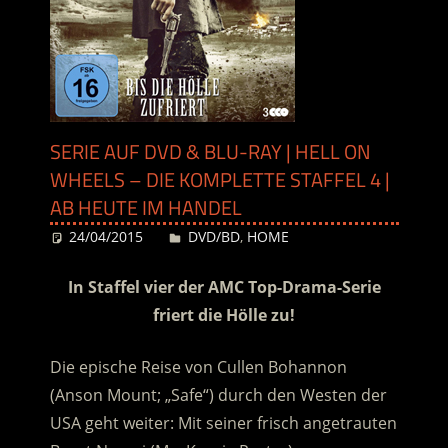
SERIE AUF DVD & BLU-RAY | HELL ON
WHEELS – DIE KOMPLETTE STAFFEL 4 |
AB HEUTE IM HANDEL
24/04/2015
Desiree
DVD/BD
,
HOME
In Staffel vier der AMC Top-Drama-Serie
friert die Hölle zu!
Die epische Reise von Cullen Bohannon
(Anson Mount; „Safe“) durch den Westen der
USA geht weiter: Mit seiner frisch angetrauten