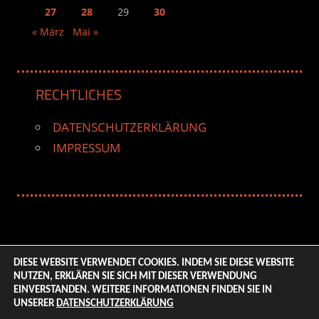
27
28
29
30
« März
Mai »
RECHTLICHES
DATENSCHUTZERKLÄRUNG
IMPRESSUM
DIESE WEBSITE VERWENDET COOKIES. INDEM SIE DIESE WEBSITE
NUTZEN, ERKLÄREN SIE SICH MIT DIESER VERWENDUNG
© 2026 ENTERTAINMENT BASE – Life & Style Magazine.
EINVERSTANDEN. WEITERE INFORMATIONEN FINDEN SIE IN
All Rights Reserved. | Based on
WordPress-Theme:
UNSERER
DATENSCHUTZERKLÄRUNG
Tortuga von ThemeZee.