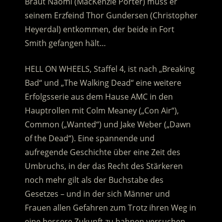
Braut Naomi (MacKenzie Porter) muss er
seinem Erzfeind Thor Gundersen (Christopher
Heyerdal) entkommen, der beide in Fort
Smith gefangen hält…
HELL ON WHEELS, Staffel 4, ist nach „Breaking
Bad“ und „The Walking Dead“ eine weitere
Erfolgsserie aus dem Hause AMC in den
Hauptrollen mit Colm Meaney („Con Air“),
Common („Wanted“) und Jake Weber („Dawn
of the Dead“). Eine spannende und
aufregende Geschichte über eine Zeit des
Umbruchs, in der das Recht des Stärkeren
noch mehr gilt als der Buchstabe des
Gesetzes – und in der sich Männer und
Frauen allen Gefahren zum Trotz ihren Weg in
eine bessere Zukunft zu bahnen versuchen.