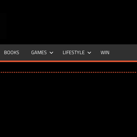
ENTERTAINMENT
BASE
–
BOOKS
GAMES
LIFESTYLE
WIN
LIFE
&
STYLE
MAGAZINE