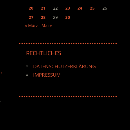
20
21
22
23
24
25
26
27
28
29
30
« März
Mai »
RECHTLICHES
DATENSCHUTZERKLÄRUNG
IMPRESSUM
-