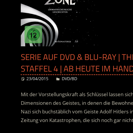
SERIE AUF DVD & BLU-RAY | T
STAFFEL 4 | AB HEUTE IM HAN
23/04/2015
Desiree
DVD/BD
Mit der Vorstellungskraft als Schlüssel lassen s
Dimensionen des Geistes, in denen die Bewohner
Nazi sich buchstäblich vom Geiste Adolf Hitlers 
Zeitung von Katastrophen, die sich noch gar nich