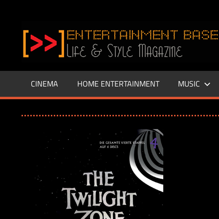
Zum
Inhalt
www.entertainment-
springen
Base.de
CINEMA
HOME ENTERTAINMENT
MUSIC