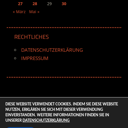
27
28
29
30
« März
Mai »
RECHTLICHES
DATENSCHUTZERKLÄRUNG
IMPRESSUM
DIESE WEBSITE VERWENDET COOKIES. INDEM SIE DIESE WEBSITE
NUTZEN, ERKLÄREN SIE SICH MIT DIESER VERWENDUNG
© 2026 ENTERTAINMENT BASE – Life & Style Magazine.
EINVERSTANDEN. WEITERE INFORMATIONEN FINDEN SIE IN
All Rights Reserved. | Based on
WordPress-Theme:
UNSERER
DATENSCHUTZERKLÄRUNG
Tortuga von ThemeZee.