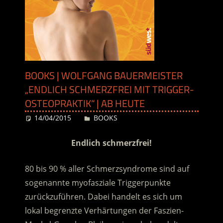
BOOKS | WOLFGANG BAUERMEISTER
„ENDLICH SCHMERZFREI MIT TRIGGER-
OSTEOPRAKTIK“ | AB HEUTE
14/04/2015
Desiree
BOOKS
Endlich schmerzfrei!
80 bis 90 % aller Schmerzsyndrome sind auf
sogenannte myofasziale Triggerpunkte
zurückzuführen. Dabei handelt es sich um
lokal begrenzte Verhärtungen der Faszien-