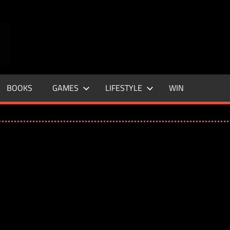
ENTERTAINMENT
BASE
–
BOOKS
GAMES
LIFESTYLE
WIN
LIFE
&
STYLE
MAGAZINE