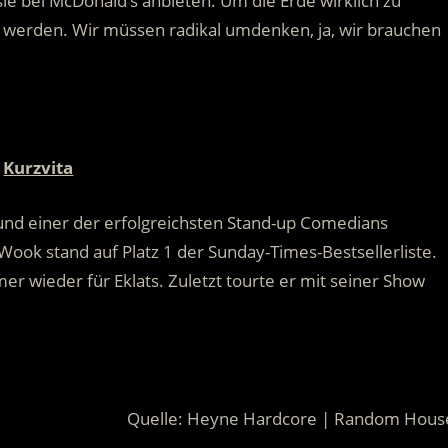
 sie bei McDonald’s anbieten. Um die Erde wirklich zu
 werden. Wir müssen radikal umdenken, ja, wir brauchen
Kurzvita
 und einer der erfolgreichsten Stand-up Comedians
ook stand auf Platz 1 der Sunday-Times-Bestsellerliste.
er wieder für Eklats. Zuletzt tourte er mit seiner Show
Quelle: Heyne Hardcore | Random Hous