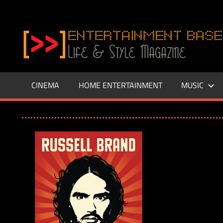
Zum
Inhalt
www.entertainment-
springen
Base.de
CINEMA
HOME ENTERTAINMENT
MUSIC