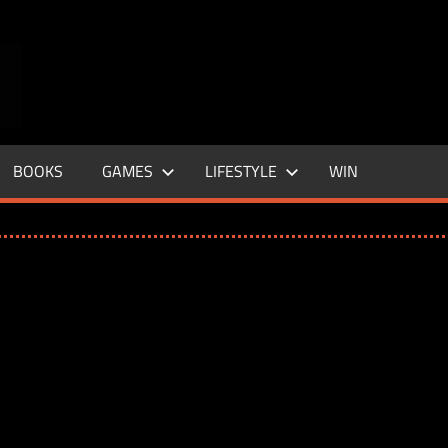
ENTERTAINMENT
BASE
–
BOOKS
GAMES
LIFESTYLE
WIN
LIFE
&
STYLE
MAGAZINE