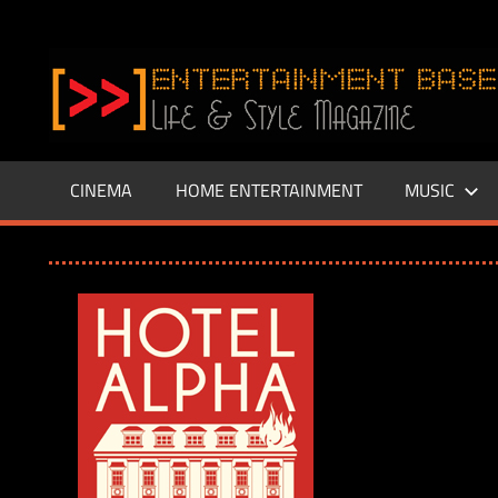
Zum
Inhalt
www.entertainment-
springen
Base.de
CINEMA
HOME ENTERTAINMENT
MUSIC