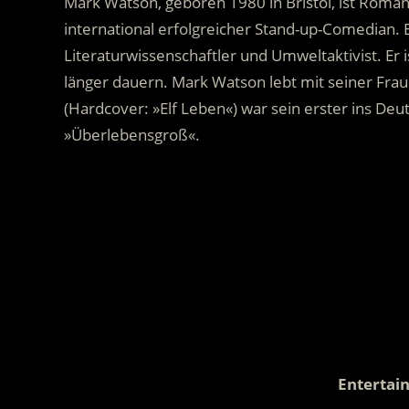
Mark Watson, geboren 1980 in Bristol, ist Roma
international erfolgreicher Stand-up-Comedian. 
Literaturwissenschaftler und Umweltaktivist. Er 
länger dauern. Mark Watson lebt mit seiner Fra
(Hardcover: »Elf Leben«) war sein erster ins De
»Überlebensgroß«.
.
Entertai