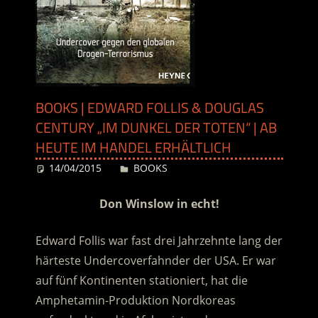
BOOKS | EDWARD FOLLIS & DOUGLAS
CENTURY „IM DUNKEL DER TOTEN“ | AB
HEUTE IM HANDEL ERHÄLTLICH
14/04/2015
Desiree
BOOKS
Don Winslow in echt!
Edward Follis war fast drei Jahrzehnte lang der
härteste Undercoverfahnder der USA. Er war
auf fünf Kontinenten stationiert, hat die
Amphetamin-Produktion Nordkoreas