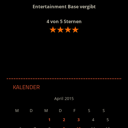
Entertainment Base vergibt
4 von 5 Sternen
.
KALENDER
April 2015
M
D
M
D
F
S
S
1
2
3
4
5