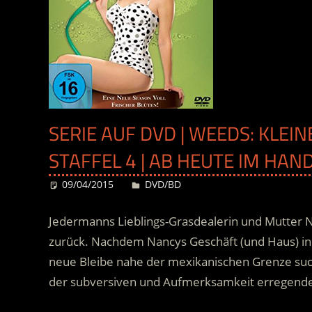
SERIE AUF DVD | WEEDS: KLE
STAFFEL 4 | AB HEUTE IM HAN
09/04/2015
Desiree
DVD/BD
Jedermanns Lieblings-Grasdealerin und Mutter Na
zurück. Nachdem Nancys Geschäft (und Haus) in 
neue Bleibe nahe der mexikanischen Grenze su
der subversiven und Aufmerksamkeit erregenden