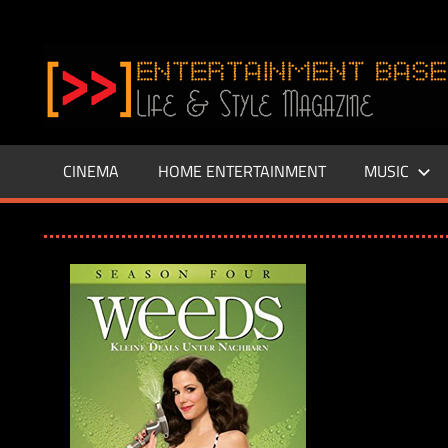
Zum
Inhalt
www.entertainment-
springen
Base.de
CINEMA
HOME ENTERTAINMENT
MUSIC