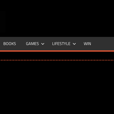
ENTERTAINMENT
BASE
–
BOOKS
GAMES
LIFESTYLE
WIN
LIFE
&
STYLE
MAGAZINE