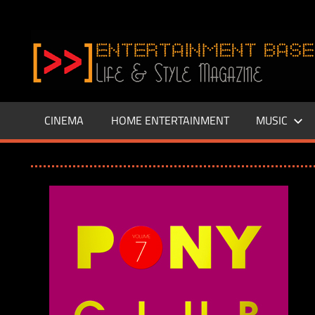
Zum
Inhalt
www.entertainment-
springen
Base.de
CINEMA
HOME ENTERTAINMENT
MUSIC