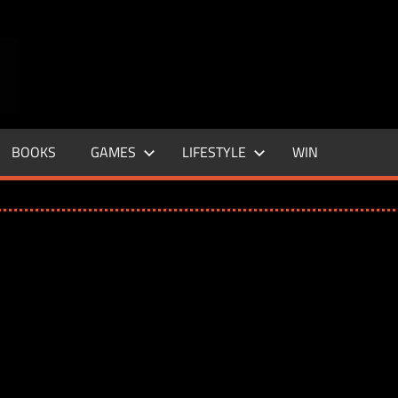
ENTERTAINMENT
BASE
–
BOOKS
GAMES
LIFESTYLE
WIN
LIFE
&
STYLE
MAGAZINE