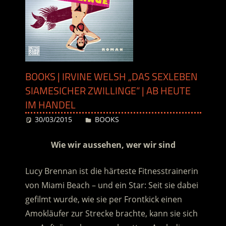
BOOKS | IRVINE WELSH „DAS SEXLEBEN
SIAMESICHER ZWILLINGE“ | AB HEUTE
IM HANDEL
30/03/2015
Desiree
BOOKS
Wie wir aussehen, wer wir sind
Lucy Brennan ist die härteste Fitnesstrainerin
von Miami Beach – und ein Star: Seit sie dabei
gefilmt wurde, wie sie per Frontkick einen
Amokläufer zur Strecke brachte, kann sie sich