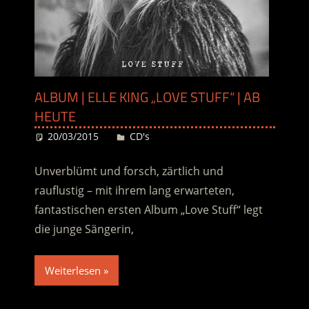
ALBUM | ELLE KING „LOVE STUFF“ | AB
HEUTE
20/03/2015
Desiree
CD's
Unverblümt und forsch, zärtlich und
rauflustig – mit ihrem lang erwarteten,
fantastischen ersten Album „Love Stuff“ legt
die junge Sängerin,
Weiterlesen