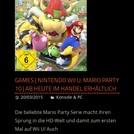
GAMES | NINTENDO WII U: MARIO PARTY
10 | AB HEUTE IM HANDEL ERHÄLTLICH
20/03/2015
Desiree
Konsole & PC
Die beliebte Mario Party Serie macht ihren
Sprung in die HD-Welt und damit zum ersten
Mal auf Wii U! Auch