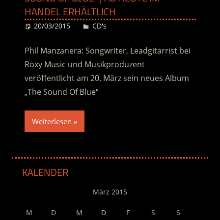
HANDEL ERHÄLTLICH
20/03/2015
Desiree
CD's
Phil Manzanera: Songwriter, Leadgitarrist bei
Roxy Music und Musikproduzent
veröffentlicht am 20. März sein neues Album
„The Sound Of Blue“
Weiterlesen
KALENDER
März 2015
M
D
M
D
F
S
S