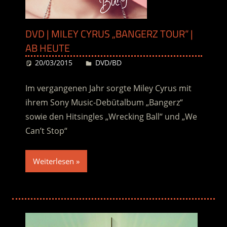
DVD | MILEY CYRUS „BANGERZ TOUR“ |
AB HEUTE
20/03/2015
Desiree
DVD/BD
Im vergangenen Jahr sorgte Miley Cyrus mit
ihrem Sony Music-Debütalbum „Bangerz“
sowie den Hitsingles „Wrecking Ball“ und „We
Can’t Stop“
Weiterlesen