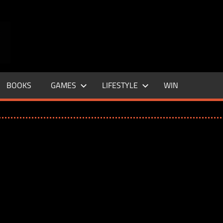
ENTERTAINMENT
BASE
–
BOOKS
GAMES
LIFESTYLE
WIN
LIFE
&
STYLE
MAGAZINE