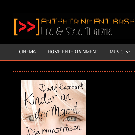
Zum
Inhalt
www.entertainment-
springen
Base.de
CINEMA
HOME ENTERTAINMENT
MUSIC