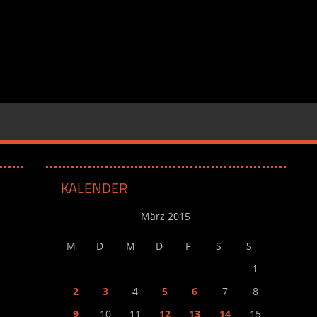
KALENDER
März 2015
M
D
M
D
F
S
S
1
2
3
4
5
6
7
8
9
10
11
12
13
14
15