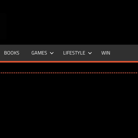
ENTERTAINMENT
BASE
–
BOOKS
GAMES
LIFESTYLE
WIN
LIFE
&
STYLE
MAGAZINE