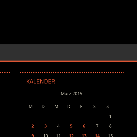
KALENDER
März 2015
M
D
M
D
F
S
S
1
2
3
4
5
6
7
8
9
10
11
12
13
14
15