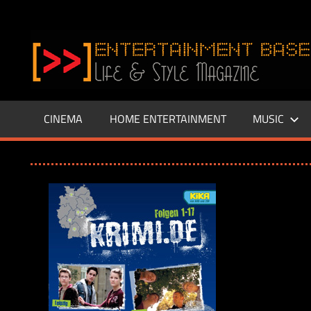
Zum
Inhalt
www.entertainment-
springen
Base.de
CINEMA
HOME ENTERTAINMENT
MUSIC