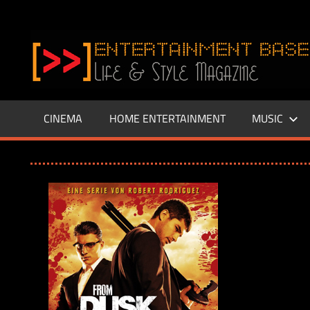
Zum
Inhalt
www.entertainment-
springen
Base.de
CINEMA
HOME ENTERTAINMENT
MUSIC