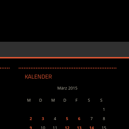
KALENDER
März 2015
M
D
M
D
F
S
S
1
2
3
4
5
6
7
8
9
10
11
12
13
14
15