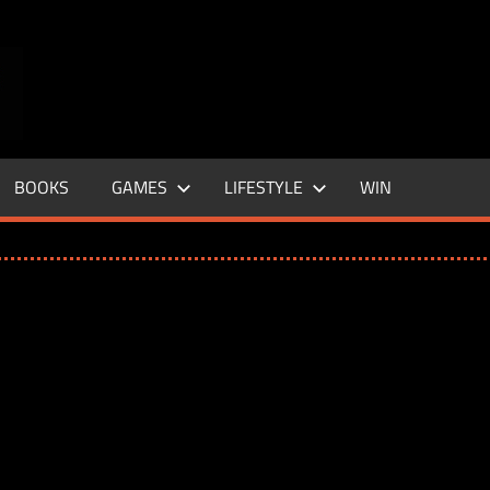
ENTERTAINMENT
BASE
–
BOOKS
GAMES
LIFESTYLE
WIN
LIFE
&
STYLE
MAGAZINE