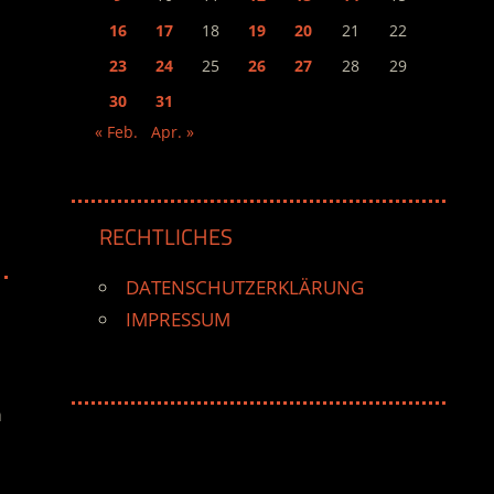
16
17
18
19
20
21
22
23
24
25
26
27
28
29
30
31
« Feb.
Apr. »
RECHTLICHES
DATENSCHUTZERKLÄRUNG
IMPRESSUM
m