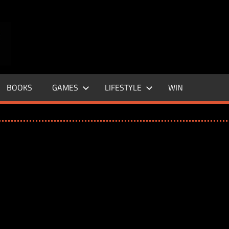
ENTERTAINMENT
BASE
–
BOOKS
GAMES
LIFESTYLE
WIN
LIFE
&
STYLE
MAGAZINE