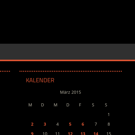
KALENDER
März 2015
M
D
M
D
F
S
S
1
2
3
4
5
6
7
8
9
10
11
12
13
14
15