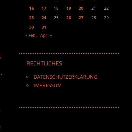
16
17
18
19
20
21
22
23
24
25
26
27
28
29
30
31
« Feb.
Apr. »
B
RECHTLICHES
DATENSCHUTZERKLÄRUNG
IMPRESSUM
.
e