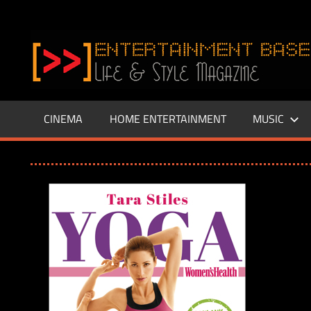
Zum
Inhalt
www.entertainment-
springen
Base.de
CINEMA
HOME ENTERTAINMENT
MUSIC