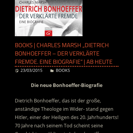
BOOKS | CHARLES MARSH „DIETRICH
BONHOEFFER – DER VERKLÄRTE
FREMDE. EINE BIOGRAFIE“ | AB HEUTE
23/03/2015
Desiree
BOOKS
Die neue Bonhoeffer-Biografie
Dietrich Bonhoeffer, das ist der große,
anständige Theologe im Wider- stand gegen
Hitler, einer der Heiligen des 20. Jahrhunderts!
70 Jahre nach seinem Tod scheint seine