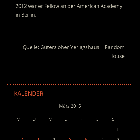
2012 war er Fellow an der American Academy
in Berlin.
.
Quelle: Gütersloher Verlagshaus | Random
House
KALENDER
März 2015
M
D
M
D
F
S
S
1
2
3
4
5
6
7
8