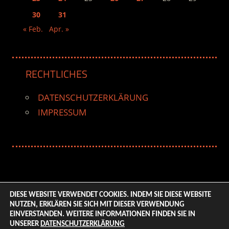
30
31
« Feb.
Apr. »
RECHTLICHES
DATENSCHUTZERKLÄRUNG
IMPRESSUM
DIESE WEBSITE VERWENDET COOKIES. INDEM SIE DIESE WEBSITE
NUTZEN, ERKLÄREN SIE SICH MIT DIESER VERWENDUNG
© 2026 ENTERTAINMENT BASE – Life & Style Magazine.
EINVERSTANDEN. WEITERE INFORMATIONEN FINDEN SIE IN
All Rights Reserved. | Based on
WordPress-Theme:
UNSERER
DATENSCHUTZERKLÄRUNG