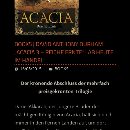
BOOKS | DAVID ANTHONY DURHAM
„ACACIA 3 – REICHE ERNTE“ | AB HEUTE
IM HANDEL
16/03/2015
Desiree
BOOKS
Der krönende Abschluss der mehrfach
preisgekrönten Trilogie
Dariel Akkaran, der jüngere Bruder der
mächtigen Königin von Acacia, hält sich noch
immer in den Fernen Landen auf, um dort