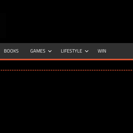
ENTERTAINMENT
BASE
–
BOOKS
GAMES
LIFESTYLE
WIN
LIFE
&
STYLE
MAGAZINE