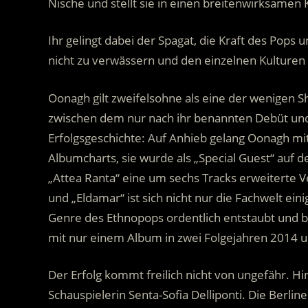
Nische und stellt sie in einen breitenwirksamen 
Ihr gelingt dabei der Spagat, die Kraft des Pops
nicht zu verwässern und den einzelnen Kulture
Oonagh gilt zweifelsohne als eine der wenigen Sh
zwischen dem nur nach ihr benannten Debüt und
Erfolgsgeschichte: Auf Anhieb gelang Oonagh mit 
Albumcharts, sie wurde als „Special Guest“ auf d
„Attea Ranta“ eine um sechs Tracks erweiterte Ve
und „Eldamar“ ist sich nicht nur die Fachwelt ei
Genre des Ethnopops ordentlich entstaubt und be
mit nur einem Album in zwei Folgejahren 2014 u
Der Erfolg kommt freilich nicht von ungefähr. Hi
Schauspielerin Senta-Sofia Delliponti. Die Berline