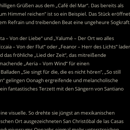
hilligen Grüßen aus dem „Café del Mar“. Das bereits als
 Himmel reichen“ ist so ein Beispiel. Das Stück eröffne
tem Refrain und treibenden Beat eine ungeheure Sogkraft
inta – Von der Liebe“ und „Yalumé – Der Ort wo alles
Eccaia – Von der Flut“ oder „Feanor – Herr des Lichts“ lade
d das fröhliche „Lied der Zeit“, das mitreißende
t machende „Aeria – Vom Wind“ für einen
aden „Sie singt für die, die es nicht hören“, „So still
nin“ gelingen Oonagh ergreifende und melancholische
ein fantastisches Terzett mit den Sängern von Santiano
ine visuelle. So drehte sie jüngst an mexikanischen
ischen Ort ausgezeichneten San Christóbal de las Casas
 Sounduniversums Oonaghs einmal mehr unterstreichen.