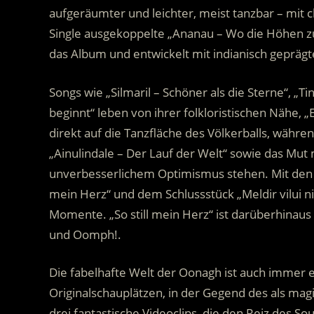
aufgeräumter und leichter, meist tanzbar – mit c
Single ausgekoppelte „Ananau – Wo die Höhen zum
das Album und entwickelt mit indianisch gepräg
Songs wie „Silmaril – Schöner als die Sterne“, „T
beginnt“ leben von ihrer folkloristischen Nähe, „
direkt auf die Tanzfläche des Völkerballs, währen
„Ainulindale – Der Lauf der Welt“ sowie das Mu
unverbesserlichem Optimismus stehen. Mit den Ball
mein Herz“ und dem Schlussstück „Meldir vilui 
Momente. „So still mein Herz“ ist darüberhinaus 
und Oomph!.
Die fabelhafte Welt der Oonagh ist auch immer e
Originalschauplätzen, in der Gegend des als mag
drei fantastische Videoclips, die den Reiz des