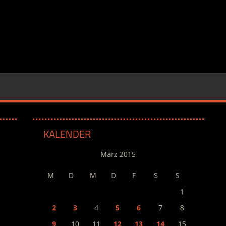
KALENDER
März 2015
M
D
M
D
F
S
S
1
2
3
4
5
6
7
8
9
10
11
12
13
14
15