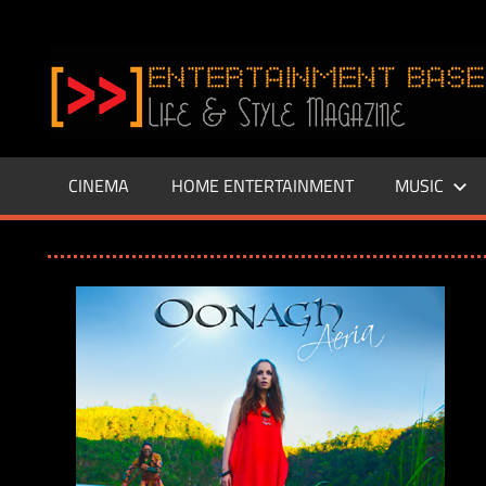
Zum
Inhalt
www.entertainment-
springen
Base.de
CINEMA
HOME ENTERTAINMENT
MUSIC