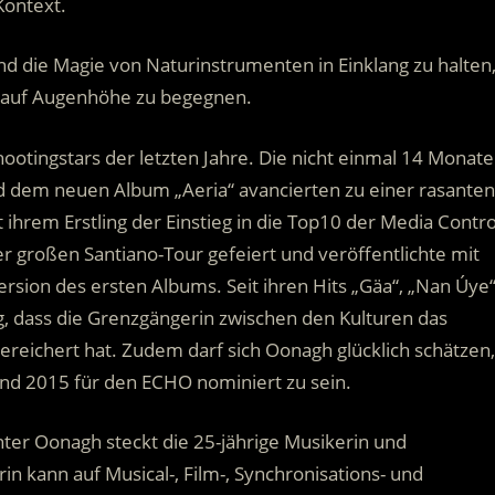
Kontext.
 und die Magie von Naturinstrumenten in Einklang zu halten
n auf Augenhöhe zu begegnen.
ootingstars der letzten Jahre. Die nicht einmal 14 Monate
 dem neuen Album „Aeria“ avancierten zu einer rasanten
ihrem Erstling der Einstieg in die Top10 der Media Contro
er großen Santiano-Tour gefeiert und veröffentlichte mit
rsion des ersten Albums. Seit ihren Hits „Gäa“, „Nan Úye
nig, dass die Grenzgängerin zwischen den Kulturen das
reichert hat. Zudem darf sich Oonagh glücklich schätzen,
nd 2015 für den ECHO nominiert zu sein.
nter Oonagh steckt die 25-jährige Musikerin und
rin kann auf Musical-, Film-, Synchronisations- und