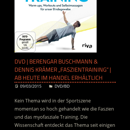
DVD | BERENGAR BUSCHMANN &
DENNIS KRÄMER „FASZIENTRAINING“ |
AB HEUTE IM HANDEL ERHÄLTLICH
09/03/2015
Desiree
DVD/BD
Kein Thema wird in der Sportszene
momentan so hoch gehandelt wie die Faszien
und das myofasziale Training. Die
Wissenschaft entdeckt das Thema seit einigen