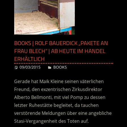
BOOKS | ROLF BAUERDICK „PAKETE AN
FRAU BLECH“ | AB HEUTE IM HANDEL
ERHÄLTLICH
09/03/2015
Desiree
BOOKS
Gerade hat Maik Kleine seinen väterlichen
Freund, den exzentrischen Zirkusdirektor
Alberto Bellmonti, mit viel Pomp zu dessen
letzter Ruhestätte begleitet, da tauchen
verstörende Meldungen über eine angebliche
Stasi-Vergangenheit des Toten auf.