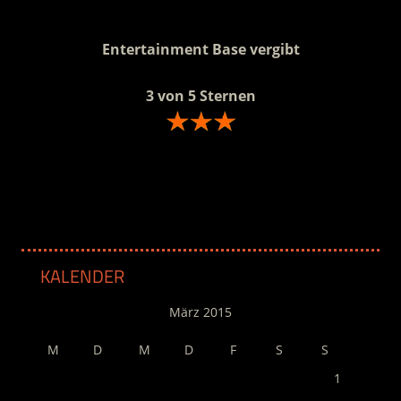
.
Entertainment Base vergibt
3 von 5 Sternen
.
KALENDER
März 2015
M
D
M
D
F
S
S
1